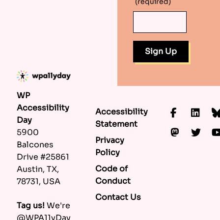
(required)
WP
Accessibility
Accessibility
Faceboo
Lin
Day
Statement
Mastod
Twi
5900
Privacy
Balcones
Policy
Drive #25861
Code of
Austin, TX,
Conduct
78731, USA
Contact Us
Tag us!
We're
@WPA11yDay