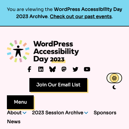
You are viewing the
WordPress Accessibility Day
2023 Archive
.
Check out our past events
.
Skip
to
content
Facebook
LinkedIn
Bluesky
Mastodon
Twitter
YouTube
Join Our Email List
Menu
About
2023 Session Archive
Sponsors
News