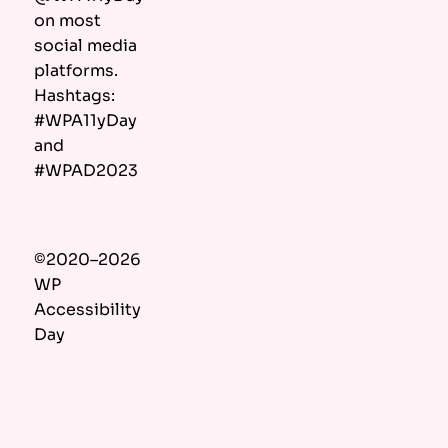
on most
social media
platforms.
Hashtags:
#WPA11yDay
and
#WPAD2023
©2020–2026
WP
Accessibility
Day